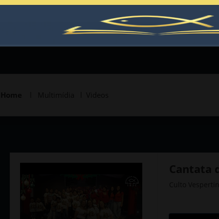
Home
l Multimídia l Videos
Cantata 
Culto Vesperti