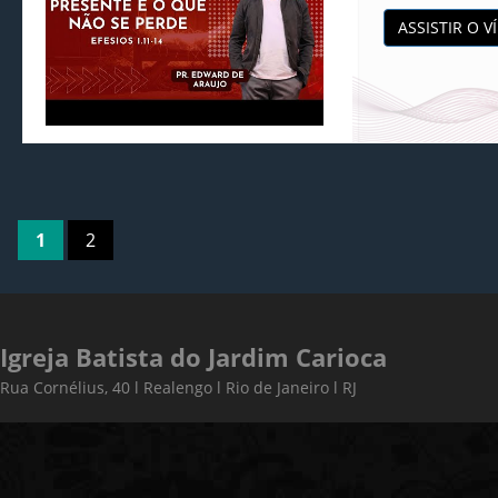
ASSISTIR O V
1
2
Igreja Batista do Jardim Carioca
Rua Cornélius, 40 l Realengo l Rio de Janeiro l RJ